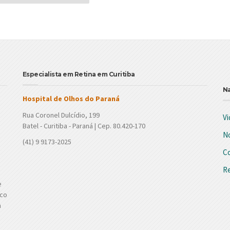
Especialista em Retina em Curitiba
N
Hospital de Olhos do Paraná
Rua Coronel Dulcídio, 199
Vi
Batel - Curitiba - Paraná | Cep. 80.420-170
No
(41) 9 9173-2025
C
Re
e
ico
m