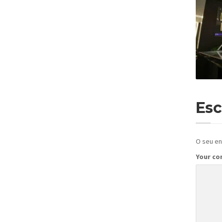
Esc
O seu en
Your c