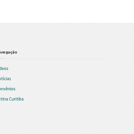
avegação
deos
tícias
onvênios
tina Curitiba