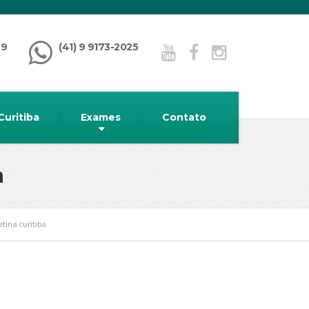
99
(41) 9 9173-2025
Curitiba
Exames
Contato
a
tina curitiba