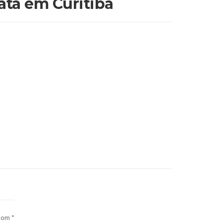
rata em Curitiba
 com
*