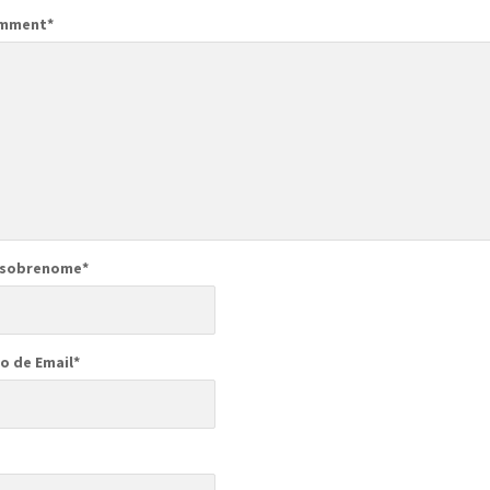
omment
*
 sobrenome
*
o de Email
*